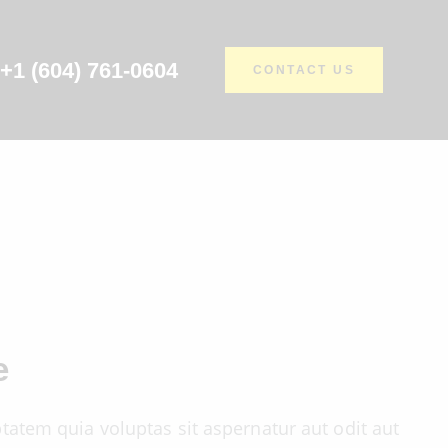
+1 (604) 761-0604
CONTACT US
e
atem quia voluptas sit aspernatur aut odit aut