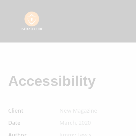
Accessibility
Client
New Magazine
Date
March, 2020
Author
Jimmy Lewis